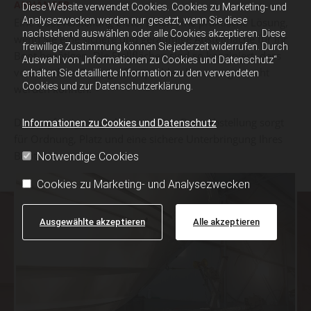
ANHÄNGER
Diese Website verwendet Cookies. Cookies zu Marketing- und
Analysezwecken werden nur gesetzt, wenn Sie diese
Eine Boot-Abstellung bietet Ihnen eine praktische Lösung,
nachstehend auswählen oder alle Cookies akzeptieren. Diese
wenn Sie eine sichere und geräumige Abstellfläche für Ihr
freiwillige Zustimmung können Sie jederzeit widerrufen. Durch
Boot benötigen. Die Stellflächen sind so konzipiert, dass
Auswahl von „Informationen zu Cookies und Datenschutz“
verschiedene Bootsgrößen problemlos untergebracht
erhalten Sie detaillierte Information zu den verwendeten
Cookies und zur Datenschutzerklärung.
werden können.
Die langfristige Lagerlösung – eine Boot-Abstellung sorgt
Informationen zu Cookies und Datenschutz
für Ordnung, Platz und eine sichere Unterbringung Ihres
Bootes.
Notwendige Cookies
Cookies zu Marketing- und Analysezwecken
Ausgewählte akzeptieren
Alle akzeptieren