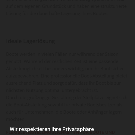
auf dem eigenen Grundstück und haben eine strukturierte
Lösung für die dauerhafte Lagerung Ihres Bootes.
Ideale Lagerlösung
Boote werden in vielen Fällen nur während der Saison
genutzt. Während der restlichen Zeit ist eine passende
Abstellmöglichkeit besonders wichtig, um Ihr Boot sicher
aufzubewahren. Eine professionelle Boot-Abstellung bietet
ausreichend Platz und sorgt dafür, dass Ihr Boot bis zur
nächsten Nutzung optimal untergebracht ist.
Durch die großzügige Gestaltung der Stellplätze eignet sich
die Boot-Abstellung sowohl für private Bootsbesitzer als
auch für Unternehmen, die Boote oder Anhänger lagern
möchten.
Wir respektieren Ihre Privatsphäre
FLEXIBLE ABSTELLMÖGLICHKEITEN FÜR BOOTE UND