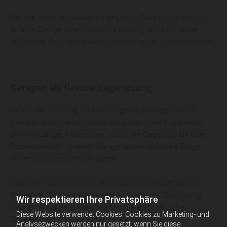
Gerade wenn zu Hause nur begrenzt Platz vorhanden ist,
ist eine Garage eine praktische Lösung, um Fahrzeuge
außerhalb des eigenen Grundstücks sicher unterzubringen.
Garagen als flexible Lagerlösung
Neben der Nutzung als Fahrzeugstellplatz eignen sich
Garagen auch hervorragend als zusätzlicher Lagerraum.
Ob Werkzeuge, Materialien, saisonale Gegenstände oder
Betriebsmittel – in einer Garage lassen sich viele Dinge
sicher und übersichtlich lagern.
Unternehmen profitieren besonders von zusätzlichem
Stauraum für Materialien oder Ausrüstung. Gleichzeitig
Wir respektieren Ihre Privatsphäre
können Privatpersonen ihre Garage als praktische
Diese Website verwendet Cookies. Cookies zu Marketing- und
Erweiterung ihres verfügbaren Platzes nutzen.
Analysezwecken werden nur gesetzt, wenn Sie diese