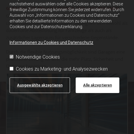
nachstehend auswählen oder alle Cookies akzeptieren. Diese
GARAGEN FÜR PRIVATPERSONEN UND UNTERNEHMEN
freiwillige Zustimmung können Sie jederzeit widerrufen. Durch
Auswahl von „Informationen zu Cookies und Datenschutz“
Garagen bieten eine vielseitige Nutzungsmöglichkeit für
erhalten Sie detaillierte Information zu den verwendeten
unterschiedliche Anforderungen. Sie eignen sich sowohl als
Cookies und zur Datenschutzerklärung.
dauerhafte Abstelllösung für Fahrzeuge als auch als
zusätzlicher Lagerraum für verschiedene Gegenstände.
Informationen zu Cookies und Datenschutz
Durch die flexible Nutzungsmöglichkeit sind Garagen eine
Notwendige Cookies
praktische Lösung für alle, die mehr Platz, Sicherheit und
Ordnung benötigen.
Cookies zu Marketing- und Analysezwecken
Ausgewählte akzeptieren
Alle akzeptieren