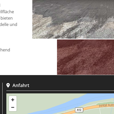
d
llfläche
 bieten
delle und
chend
Anfahrt
