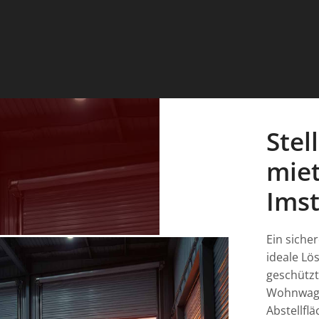
Stel
miet
Ims
Ein siche
ideale Lö
geschützt
Wohnwagen
Abstellfl