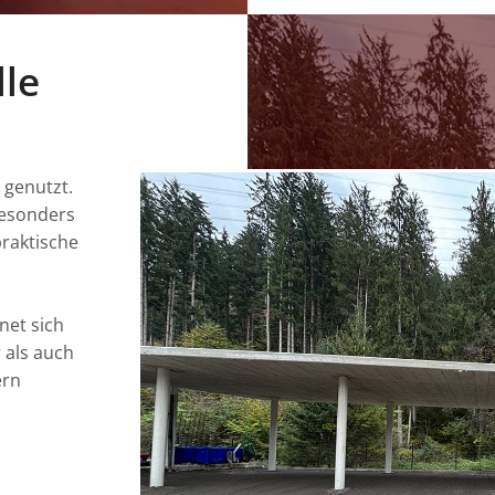
lle
 genutzt.
 besonders
praktische
net sich
 als auch
ern