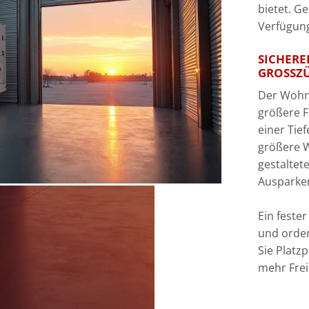
bietet. G
Verfügung
SICHERE
GROSSZÜ
Der Wohnw
größere F
einer Tie
größere 
gestaltet
Ausparken
Ein feste
und orden
Sie Platz
mehr Fre