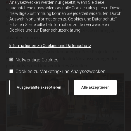
ARBEITEN
Analysezwecken werden nur gesetzt, wenn Sie diese
nachstehend auswählen oder alle Cookies akzeptieren. Diese
Eine Werkstatt bietet den notwendigen Raum, um Arbeiten
freiwillige Zustimmung können Sie jederzeit widerrufen. Durch
strukturiert und effizient umzusetzen. Werkzeuge,
Auswahl von „Informationen zu Cookies und Datenschutz“
Maschinen und Materialien können übersichtlich
erhalten Sie detaillierte Information zu den verwendeten
organisiert werden, sodass Arbeitsprozesse reibungslos
Cookies und zur Datenschutzerklärung.
ablaufen können.
Informationen zu Cookies und Datenschutz
Ob für regelmäßige Arbeiten oder größere Projekte – eine
Werkstattfläche schafft die idealen Voraussetzungen für
Notwendige Cookies
produktives und konzentriertes Arbeiten.
Cookies zu Marketing- und Analysezwecken
Ausgewählte akzeptieren
Alle akzeptieren